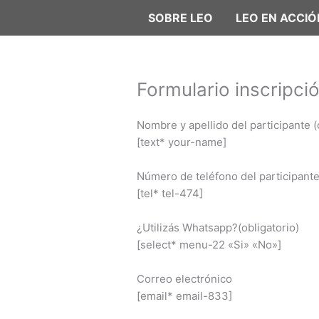
Ir
SOBRE LEO
LEO EN ACCIÓ
al
contenido
Formulario inscripci
Nombre y apellido del participante (
[text* your-name]
Número de teléfono del participante 
[tel* tel-474]
¿Utilizás Whatsapp?(obligatorio)
[select* menu-22 «Si» «No»]
Correo electrónico
[email* email-833]