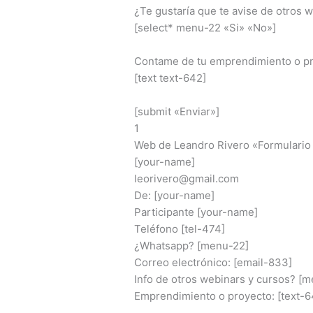
¿Te gustaría que te avise de otros 
[select* menu-22 «Si» «No»]
Contame de tu emprendimiento o pro
[text text-642]
[submit «Enviar»]
1
Web de Leandro Rivero «Formulario 
[your-name]
leorivero@gmail.com
De: [your-name]
Participante [your-name]
Teléfono [tel-474]
¿Whatsapp? [menu-22]
Correo electrónico: [email-833]
Info de otros webinars y cursos? [
Emprendimiento o proyecto: [text-6