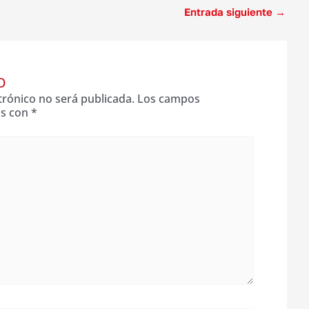
Entrada siguiente
→
O
trónico no será publicada.
Los campos
os con
*