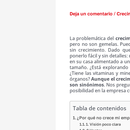
tener en cuenta
/
Deja un comentario
Creci
¿Por qué no crece mi empr
La problemática del
crecim
pero no son gemelas. Puede
sin crecimiento. Dado que
ponerlo fácil y sin detalle
en su casa alimentado a un
tamaño. ¿Está explorando
¿Tiene las vitaminas y min
órganos?
Aunque el crecim
son sinónimos
. Nos pregu
posibilidad en la empresa 
Tabla de contenidos
¿Por qué no crece mi emp
1. Visión poco clara