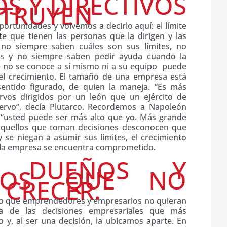
OS Y DIRECTIVOS
STRUYEN
ortunidades y volvemos a decirlo aquí: el límite
e que tienen las personas que la dirigen y las
 no siempre saben cuáles son sus límites, no
os y no siempre saben pedir ayuda cuando la
e no se conoce a sí mismo ni a su equipo puede
el crecimiento. El tamaño de una empresa está
entido figurado, de quien la maneja. “Es más
ervos dirigidos por un león que un ejército de
iervo”, decía Plutarco. Recordemos a Napoleón
: “usted puede ser más alto que yo. Más grande
 aquellos que toman decisiones desconocen que
 se niegan a asumir sus límites, el crecimiento
de la empresa se encuentra comprometido.
: DUEÑOS Y
IVOS QUE NO
 CRECER.
rio que emprendedores y empresarios no quieran
a de las decisiones empresariales que más
y, al ser una decisión, la ubicamos aparte. En