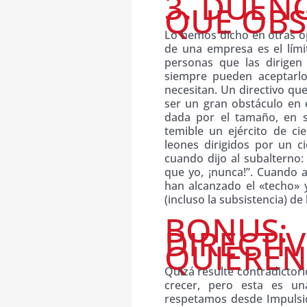
3. DUEÑ
QUE OB
Lo hemos dicho en otras op
de una empresa es el límit
personas que las dirigen
siempre pueden aceptarl
necesitan. Un directivo qu
ser un gran obstáculo en 
dada por el tamaño, en s
temible un ejército de ci
leones dirigidos por un c
cuando dijo al subalterno
que yo, ¡nunca!”. Cuando
han alcanzado el «techo» y
(incluso la subsistencia) 
BONUS
DIRECT
QUIEREN
Quizá resulte contradicto
crecer, pero esta es un
respetamos desde Impulsio 