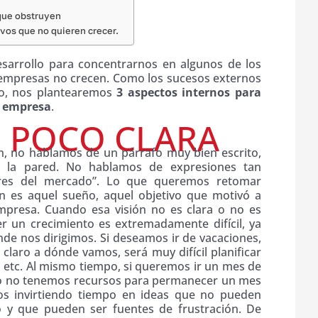
 que obstruyen
vos que no quieren crecer.
sarrollo para concentrarnos en algunos de los
s empresas no crecen. Como los sucesos externos
o, nos plantearemos
3 aspectos internos para
a empresa
.
N POCO CLARA
, no hablamos de un párrafo muy bien escrito,
 la pared. No hablamos de expresiones tan
eres del mercado”. Lo que queremos retomar
n es aquel sueño, aquel objetivo que motivó a
mpresa. Cuando esa visión no es clara o no es
ner un crecimiento es extremadamente difícil, ya
nde nos dirigimos. Si deseamos ir de vacaciones,
claro a dónde vamos, será muy difícil planificar
, etc. Al mismo tiempo, si queremos ir un mes de
ero no tenemos recursos para permanecer un mes
os invirtiendo tiempo en ideas que no pueden
 y que pueden ser fuentes de frustración. De