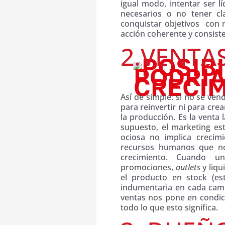
igual modo, intentar ser l
necesarios o no tener c
conquistar objetivos con
acción coherente y consist
2.VENTA
Así de simple: si no se ven
para reinvertir ni para crea
la producción. Es la venta 
supuesto, el marketing est
ociosa no implica creci
recursos humanos que no
crecimiento. Cuando un
promociones,
outlets
y liqu
el producto en stock (es
indumentaria en cada camb
ventas nos pone en condic
todo lo que esto significa.