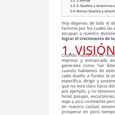
2.Ventas
3. Dueños y directivos
Bonus: Dueños y directi
Hoy dejamos de lado el de
factores por los cuales la
escapan a nuestro domini
lograr el crecimiento de l
1. VISIÓ
Cuando hablamos de visión
impreso y enmarcado en
generales como “ser líd
cuando hablamos de visió
cada dueño a fundar la e
específica, dirigir y soste
que no está claro hacia dó
por ejemplo, y no tenemos 
hotel, pasajes, excursiones
viaje a otro continente p
en nuestra ciudad, estam
prosperar en poco tiempo