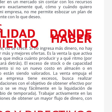
íder en un mercado sin contar con los recursos
laro exactamente qué, cómo y cuándo quiero
 mi empresa, no me permite esbozar un plan de
ente con lo que deseo.
S
de, no se crece. Si no ingresa más dinero, no hay
r más y mejores ofertas. Es la venta la que activa
la que indica cuánto producir y a qué ritmo (por
ará detrás). El exceso de stock o de capacidad
miento si no un nuevo costo en almacén o en
 están siendo valorados. La venta empuja el
a empresa tiene excesos, busca realizar
idaciones con el objetivo de obtener efectivo por
to se ve muy fácilmente en la liquidación de
io de temporada). Trabajar activamente en las
iones de obtener un mayor flujo de dinero, con