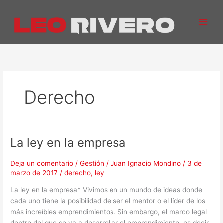
Ir
al
contenido
Derecho
La ley en la empresa
La
ley
en
Deja un comentario
/
Gestión
/
Juan Ignacio Mondino
/
3 de
marzo de 2017
/
derecho
,
ley
la
empresa
La ley en la empresa* Vivimos en un mundo de ideas donde
cada uno tiene la posibilidad de ser el mentor o el líder de los
más increíbles emprendimientos. Sin embargo, el marco legal
dentro del que se va a desarrollar el emprendimiento, es decir,