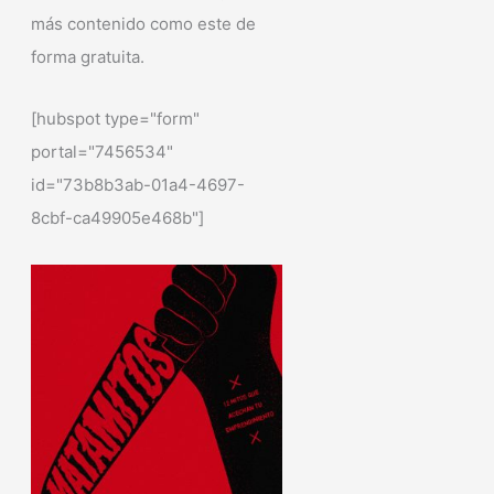
más contenido como este de
forma gratuita.
[hubspot type="form"
portal="7456534"
id="73b8b3ab-01a4-4697-
8cbf-ca49905e468b"]