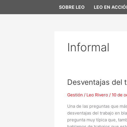
Ir
SOBRE LEO
LEO EN ACCIÓ
al
contenido
Informal
Desventajas
Desventajas del 
del
trabajo
Gestión
/
Leo Rivero
/
10 de 
en
Una de las preguntas que más 
blanco
desventajas del trabajo en bl
pregunta muy típica que, tamb
hablamos de trabajos que est