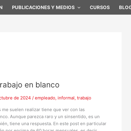
N
PUBLICACIONES Y MEDIOS
CURSOS
BLO
trabajo en blanco
octubre de 2024
/
empleado
,
informal
,
trabajo
me suelen realizar tiene que ver con las
anco. Aunque parezca raro y un sinsentido, es un
ién, tiene una respuesta. En este post en particular
én por encima de 60 horas mensuales, es decir,