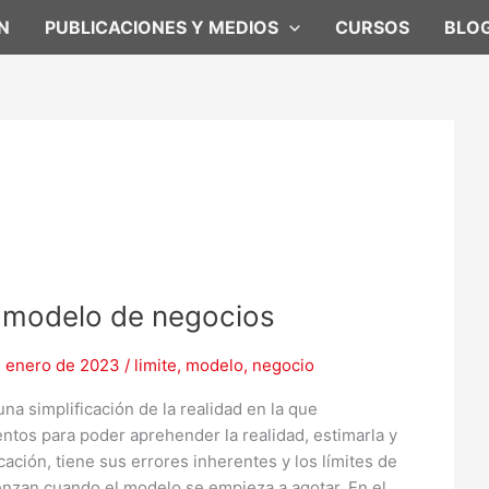
N
PUBLICACIONES Y MEDIOS
CURSOS
BLO
n modelo de negocios
e enero de 2023
/
limite
,
modelo
,
negocio
na simplificación de la realidad en la que
tos para poder aprehender la realidad, estimarla y
cación, tiene sus errores inherentes y los límites de
zan cuando el modelo se empieza a agotar. En el