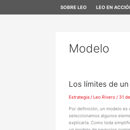
Ir
SOBRE LEO
LEO EN ACCIÓ
al
contenido
Modelo
Los
Los límites de u
límites
de
Estrategia
/
Leo Rivero
/
31 d
un
Por definición, un modelo es u
modelo
seleccionamos algunos elemen
de
explicarla. Como toda simplifi
negocios
un modelo de negocios comien