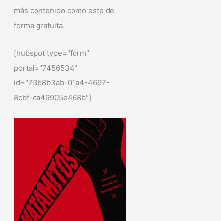
más contenido como este de
forma gratuita.
[hubspot type="form"
portal="7456534"
id="73b8b3ab-01a4-4697-
8cbf-ca49905e468b"]