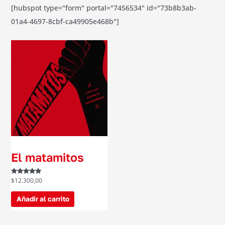
[hubspot type="form" portal="7456534" id="73b8b3ab-
01a4-4697-8cbf-ca49905e468b"]
Libros
El matamitos
Valorado con
$
12.300,00
5.00
de 5
Añadir al carrito