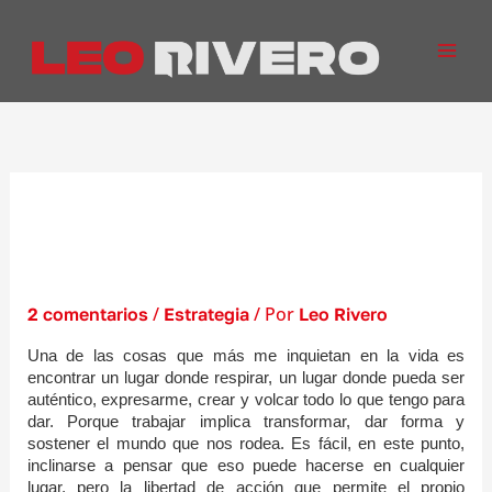
Ir
al
contenido
Emprender desde el Ser. Una
perspectiva espiritual del
emprendimiento
/
/ Por
2 comentarios
Estrategia
Leo Rivero
Una de las cosas que más me inquietan en la vida es
encontrar un lugar donde respirar, un lugar donde pueda ser
auténtico, expresarme, crear y volcar todo lo que tengo para
dar. Porque trabajar implica transformar, dar forma y
sostener el mundo que nos rodea. Es fácil, en este punto,
inclinarse a pensar que eso puede hacerse en cualquier
lugar, pero la libertad de acción que permite el propio