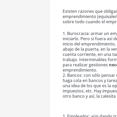
Ausentarse del emprendim
Existen razones que obliga
emprendimiento (equivalent
sobre todo cuando el empre
1. Burocracia: armar un em
iniciarlo. Pero si fuera así
inicio del emprendimiento,
abajo de la puerta, en la ve
cuenta corriente, en una tar
trabajo. Interminables for
para realizar gestiones
nec
emprendimiento.
2. Bancos: con sólo pensar
haga cola en bancos y tare
una idea de los que es la 
impuestos, etc. Hay impues
otro banco y así, la calesi
Vulnerabilidad legal
1. Empleador: aún dando tr