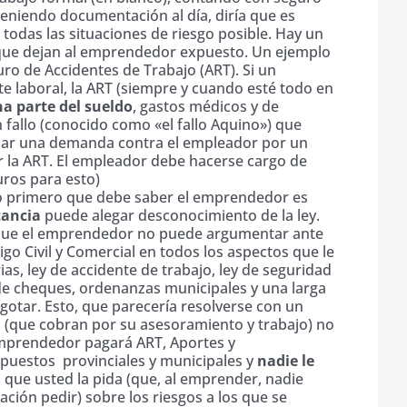
teniendo documentación al día, diría que es
 todas las situaciones de riesgo posible. Hay un
que dejan al emprendedor expuesto. Un ejemplo
uro de Accidentes de Trabajo (ART). Si un
e laboral, la ART (siempre y cuando esté todo en
a parte del sueldo
, gastos médicos y de
n fallo (conocido como «el fallo Aquino») que
lar una demanda contra el empleador por un
 la ART. El empleador debe hacerse cargo de
uros para esto)
lo primero que debe saber el emprendedor es
tancia
puede alegar desconocimiento de la ley.
, que el emprendedor no puede argumentar ante
igo Civil y Comercial en todos los aspectos que le
rias, ley de accidente de trabajo, ley de seguridad
y de cheques, ordenanzas municipales y una larga
gotar. Esto, que parecería resolverse con un
(que cobran por su asesoramiento y trabajo) no
emprendedor pagará ART, Aportes y
mpuestos provinciales y municipales y
nadie le
que usted la pida (que, al emprender, nadie
ación pedir) sobre los riesgos a los que se