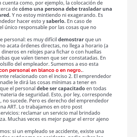
 cuenta como, por ejemplo, la colocación de
acerca de
cómo una persona debe trasladar una
ared.
Y no estoy mintiendo ni exagerando. Es
ndedor hacer esto y
saberlo.
En caso de
el único responsable por las cosas que no
e personal: es muy difícil
demostrar
que un
no acata órdenes directas, no llega a horario (a
dineros en relojes para fichar o con huellas
ebas que valen tienen que ser constatadas. En
l bolsillo del empleador. Sumemos a eso esta
.
 con personal en blanco o en negro.
ente relacionado con el inciso 2. El emprendedor
 nadie le dirá las cosas mínimas a tener en
que el personal
debe ser capacitado
en todas
materia de seguridad. Esto, por ley, corresponde
ica, no sucede. Pero es derecho del emprendedor
r una ART. Lo trabajamos en otro post
ervicios: reclamar un servicio mal brindado
za. Muchas veces es mejor pagar el error ajeno
omos: si un empleado se accidente, existe una