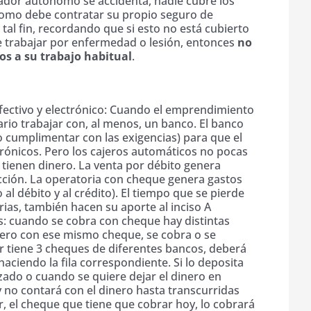
jador autónomo se accidenta, nadie cubre los
nomo debe contratar su propio seguro de
tal fin, recordando que si esto no está cubierto
 trabajar por enfermedad o lesión, entonces
no
os a su trabajo habitual
.
efectivo y electrónico: Cuando el emprendimiento
sario trabajar con, al menos, un banco. El banco
o cumplimentar con las exigencias) para que el
trónicos. Pero los cajeros automáticos no pocas
 tienen dinero. La venta por débito genera
acción. La operatoria con cheque genera gastos
al débito y al crédito). El tiempo que se pierde
rias, también hacen su aporte al inciso A
s: cuando se cobra con cheque hay distintas
cero con ese mismo cheque, se cobra o se
r tiene 3 cheques de diferentes bancos, deberá
haciendo la fila correspondiente. Si lo deposita
zado o cuando se quiere dejar el dinero en
 no contará con el dinero hasta transcurridas
ir, el cheque que tiene que cobrar hoy, lo cobrará