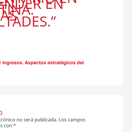
ENDER EN
TINA.
AS
LTADES.”
 ingresos. Aspectos estratégicos del
O
trónico no será publicada.
Los campos
os con
*