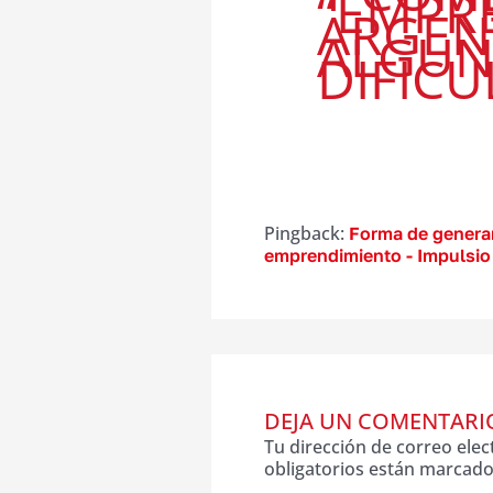
“EMPR
ARGEN
ALGUN
DIFICU
Pingback:
Forma de generar
emprendimiento - Impulsio
DEJA UN COMENTARI
Tu dirección de correo elec
obligatorios están marcad