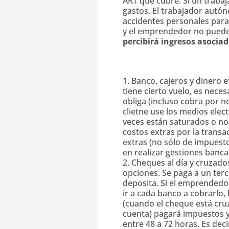
ART que cubre. Si un traba
gastos. El trabajador autó
accidentes personales para 
y el emprendedor no puede
percibirá ingresos asociad
Problemas de gestión
1. Banco, cajeros y dinero 
tiene cierto vuelo, es nece
obliga (incluso cobra por n
clietne use los medios elec
veces están saturados o no
costos extras por la trans
extras (no sólo de impuesto 
en realizar gestiones banca
2. Cheques al día y cruzado
opciones. Se paga a un ter
deposita. Si el emprendedo
ir a cada banco a cobrarlo, 
(cuando el cheque está cru
cuenta) pagará impuestos y
entre 48 a 72 horas. Es dec