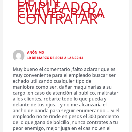
DE UN
EMPLEADO?
CLAVES PARA
CONTRATAR”
ANÓNIMO
19 DE MARZO DE 2013 A LAS 22:14
Muy bueno el comentario ,falto aclarar que es
muy conveniente para el empleado buscar ser
echado utilizando cualquier tipo de
maniobra,como ser, dañar maquinarias a su
cargo ,en caso de atención al publico, maltratar
a los clientes, robarte todo lo que pueda y
delante de tus ojos… y no me alcanzaría el
ancho de banda para seguir enumerando….Si el
empleado no te rinde en pesos el 300 porciento
de lo que gana de bolcillo ,nunca contrates a tu
peor enemigo, mejor juga en el casino ,en el