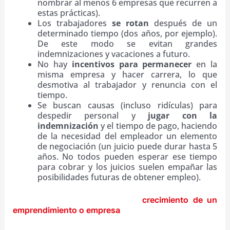
nombrar al menos 6 empresas que recurren a
estas prácticas).
Los trabajadores
se rotan
después de un
determinado tiempo (dos años, por ejemplo).
De este modo se evitan grandes
indemnizaciones y vacaciones a futuro.
No hay
incentivos para permanecer
en la
misma empresa y hacer carrera, lo que
desmotiva al trabajador y renuncia con el
tiempo.
Se buscan causas (incluso ridículas) para
despedir personal y
jugar con la
indemnización
y el tiempo de pago, haciendo
de la necesidad del empleador un elemento
de negociación (un juicio puede durar hasta 5
años. No todos pueden esperar ese tiempo
para cobrar y los juicios suelen empañar las
posibilidades futuras de obtener empleo).
Así, a la hora de proyectar el
crecimiento de un
, es necesario
conocer el
emprendimiento o empresa
costo de un empleado y tener en cuenta la