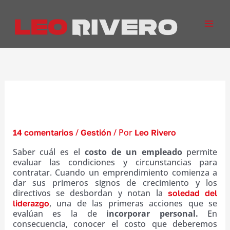
Ir
al
contenido
¿Cuál es el costo de un empleado?
Claves para contratar
/
/ Por
14 comentarios
Gestión
Leo Rivero
Saber cuál es el
costo de un empleado
permite
evaluar las condiciones y circunstancias para
contratar. Cuando un emprendimiento comienza a
dar sus primeros signos de crecimiento y los
directivos se desbordan y notan la
soledad del
, una de las primeras acciones que se
liderazgo
evalúan es la de
incorporar personal.
En
consecuencia, conocer el costo que deberemos