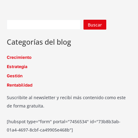
Buscar
Categorías del blog
Crecimiento
Estrategia
Gestión
Rentabilidad
Suscribite al newsletter y recibí más contenido como este
de forma gratuita.
[hubspot type="form" portal="7456534" id="73b8b3ab-
01a4-4697-8cbf-ca49905e468b"]