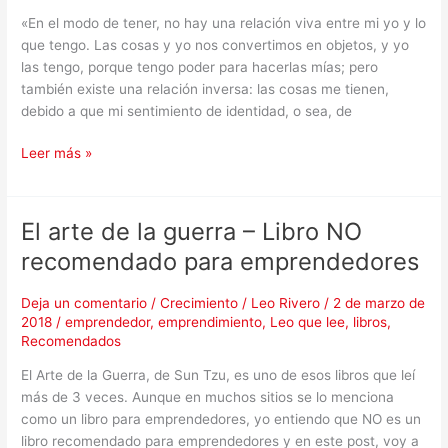
Eric
«En el modo de tener, no hay una relación viva entre mi yo y lo
Fromm
que tengo. Las cosas y yo nos convertimos en objetos, y yo
las tengo, porque tengo poder para hacerlas mías; pero
también existe una relación inversa: las cosas me tienen,
debido a que mi sentimiento de identidad, o sea, de
Leer más »
El arte de la guerra – Libro NO
El
arte
recomendado para emprendedores
de
la
Deja un comentario
/
Crecimiento
/
Leo Rivero
/
2 de marzo de
guerra
2018
/
emprendedor
,
emprendimiento
,
Leo que lee
,
libros
,
–
Recomendados
Libro
El Arte de la Guerra, de Sun Tzu, es uno de esos libros que leí
NO
más de 3 veces. Aunque en muchos sitios se lo menciona
recomendado
como un libro para emprendedores, yo entiendo que NO es un
para
libro recomendado para emprendedores y en este post, voy a
emprendedores