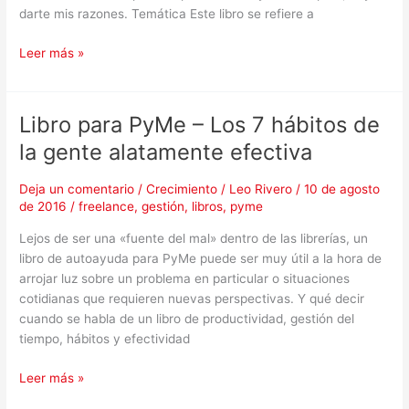
darte mis razones. Temática Este libro se refiere a
Leer más »
Libro para PyMe – Los 7 hábitos de
Libro
para
la gente alatamente efectiva
PyMe
–
Deja un comentario
/
Crecimiento
/
Leo Rivero
/
10 de agosto
Los
de 2016
/
freelance
,
gestión
,
libros
,
pyme
7
Lejos de ser una «fuente del mal» dentro de las librerías, un
hábitos
libro de autoayuda para PyMe puede ser muy útil a la hora de
de
arrojar luz sobre un problema en particular o situaciones
la
cotidianas que requieren nuevas perspectivas. Y qué decir
gente
cuando se habla de un libro de productividad, gestión del
alatamente
tiempo, hábitos y efectividad
efectiva
Leer más »