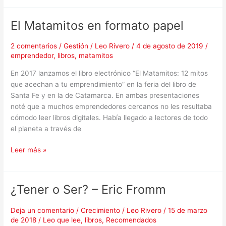
El Matamitos en formato papel
El
Matamitos
en
2 comentarios
/
Gestión
/
Leo Rivero
/
4 de agosto de 2019
/
emprendedor
,
libros
,
matamitos
formato
papel
En 2017 lanzamos el libro electrónico “El Matamitos: 12 mitos
que acechan a tu emprendimiento” en la feria del libro de
Santa Fe y en la de Catamarca. En ambas presentaciones
noté que a muchos emprendedores cercanos no les resultaba
cómodo leer libros digitales. Había llegado a lectores de todo
el planeta a través de
Leer más »
¿Tener o Ser? – Eric Fromm
¿Tener
o
Ser?
Deja un comentario
/
Crecimiento
/
Leo Rivero
/
15 de marzo
de 2018
/
Leo que lee
,
libros
,
Recomendados
–