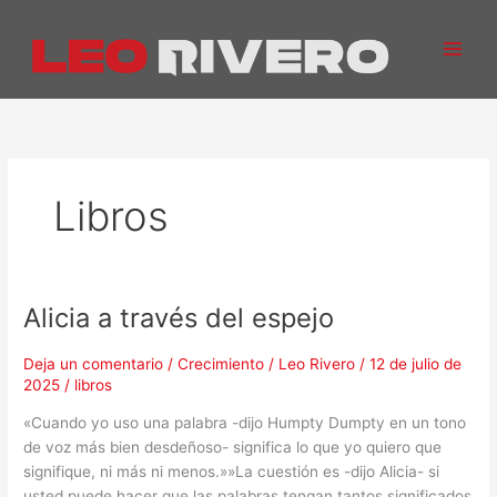
Ir
al
contenido
Libros
Alicia a través del espejo
Alicia
a
través
Deja un comentario
/
Crecimiento
/
Leo Rivero
/
12 de julio de
2025
/
libros
del
espejo
«Cuando yo uso una palabra -dijo Humpty Dumpty en un tono
de voz más bien desdeñoso- significa lo que yo quiero que
signifique, ni más ni menos.»»La cuestión es -dijo Alicia- si
usted puede hacer que las palabras tengan tantos significados