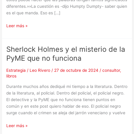
diferentes.»»La cuestión es -dijo Humpty Dumpty- saber quien
es el que manda. Eso es […]
Leer más »
Sherlock Holmes y el misterio de la
Sherlock
Holmes
PyME que no funciona
y
el
Estrategia
/
Leo Rivero
/
27 de octubre de 2024
/
consultor
,
misterio
libros
de
Durante muchos años dediqué mi tiempo a la literatura. Dentro
la
de la literatura, al policial. Dentro del policial, el policial negro.
PyME
El detective y la PyME que no funciona tienen puntos en
que
común y en este post quiero hablar de eso. El policial negro
no
surge cuando el crimen se aleja del jarrón veneciano y vuelve
funciona
Leer más »