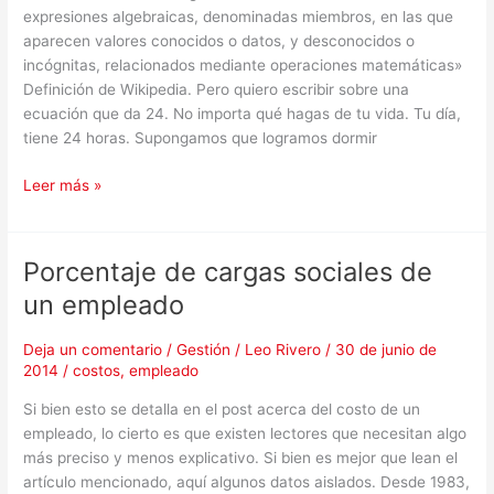
expresiones algebraicas, denominadas miembros, en las que
aparecen valores conocidos o datos, y desconocidos o
incógnitas, relacionados mediante operaciones matemáticas»
Definición de Wikipedia. Pero quiero escribir sobre una
ecuación que da 24. No importa qué hagas de tu vida. Tu día,
tiene 24 horas. Supongamos que logramos dormir
Leer más »
Porcentaje de cargas sociales de
Porcentaje
de
un empleado
cargas
sociales
Deja un comentario
/
Gestión
/
Leo Rivero
/
30 de junio de
de
2014
/
costos
,
empleado
un
Si bien esto se detalla en el post acerca del costo de un
empleado
empleado, lo cierto es que existen lectores que necesitan algo
más preciso y menos explicativo. Si bien es mejor que lean el
artículo mencionado, aquí algunos datos aislados. Desde 1983,