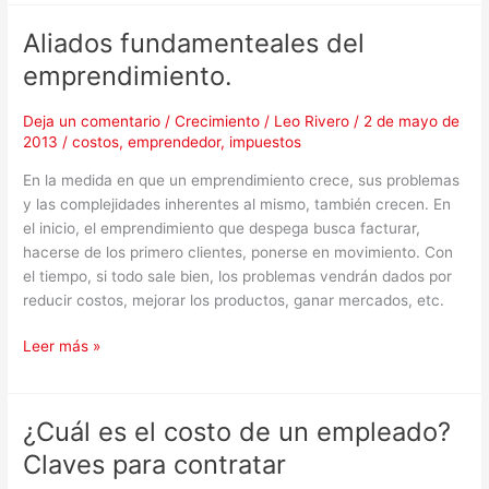
Aliados fundamenteales del
Aliados
fundamenteales
emprendimiento.
del
emprendimiento.
Deja un comentario
/
Crecimiento
/
Leo Rivero
/
2 de mayo de
2013
/
costos
,
emprendedor
,
impuestos
En la medida en que un emprendimiento crece, sus problemas
y las complejidades inherentes al mismo, también crecen. En
el inicio, el emprendimiento que despega busca facturar,
hacerse de los primero clientes, ponerse en movimiento. Con
el tiempo, si todo sale bien, los problemas vendrán dados por
reducir costos, mejorar los productos, ganar mercados, etc.
Leer más »
¿Cuál es el costo de un empleado?
¿Cuál
es
Claves para contratar
el