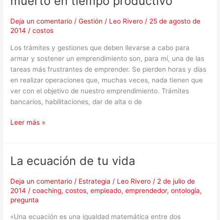
muerto en tiempo productivo
para
convertir
Deja un comentario
/
Gestión
/
Leo Rivero
/
25 de agosto de
el
2014
/
costos
tiempo
Los trámites y gestiones que deben llevarse a cabo para
muerto
armar y sostener un emprendimiento son, para mí, una de las
en
tareas más frustrantes de emprender. Se pierden horas y días
tiempo
en realizar operaciones que, muchas veces, nada tienen que
productivo
ver con el objetivo de nuestro emprendimiento. Trámites
bancarios, habilitaciones, dar de alta o de
Leer más »
La ecuación de tu vida
La
ecuación
de
Deja un comentario
/
Estrategia
/
Leo Rivero
/
2 de julio de
2014
/
coaching
,
costos
,
empleado
,
emprendedor
,
ontología
,
tu
pregunta
vida
«Una ecuación es una igualdad matemática entre dos