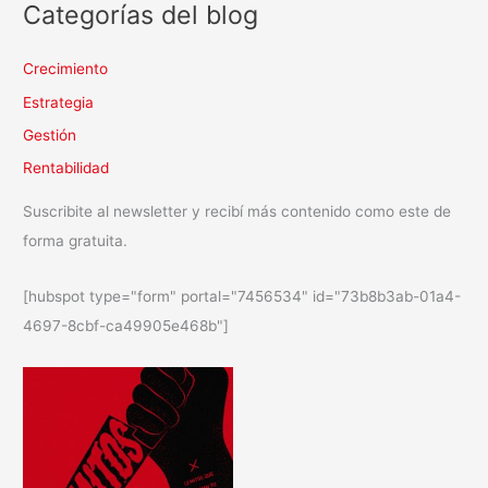
Categorías del blog
Crecimiento
Estrategia
Gestión
Rentabilidad
Suscribite al newsletter y recibí más contenido como este de
forma gratuita.
[hubspot type="form" portal="7456534" id="73b8b3ab-01a4-
4697-8cbf-ca49905e468b"]