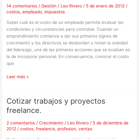
costo
14 comentarios
/
Gestión
/
Leo Rivero
/
5 de enero de 2013
/
de
costos
,
empleado
,
impuestos
un
Saber cuál es el costo de un empleado permite evaluar las
empleado?
condiciones y circunstancias para contratar. Cuando un
Claves
emprendimiento comienza a dar sus primeros signos de
para
crecimiento y los directivos se desbordan y notan la soledad
contratar
del liderazgo, una de las primeras acciones que se evalúan es
la de incorporar personal. En consecuencia, conocer el costo
que
Leer más »
Cotizar trabajos y proyectos
Cotizar
trabajos
freelance.
y
proyectos
2 comentarios
/
Crecimiento
/
Leo Rivero
/
5 de diciembre de
freelance.
2012
/
costos
,
freelance
,
profesion
,
ventas