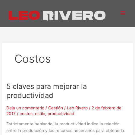
Ir
al
contenido
Costos
5 claves para mejorar la
5
claves
productividad
para
mejorar
Deja un comentario
/
Gestión
/
Leo Rivero
/
2 de febrero de
la
2017
/
costos
,
estilo
,
productividad
productividad
Estrictamente hablando, la productividad indica la relación
entre la producción y los recursos necesarios para obtenerla.