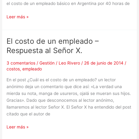
el costo de un empleado básico en Argentina por 40 horas de
Leer más »
El costo de un empleado –
El
costo
Respuesta al Señor X.
de
un
3 comentarios
/
Gestión
/
Leo Rivero
/
26 de junio de 2014
/
empleado
costos
,
empleado
–
En el post ¿Cuál es el costo de un empleado? un lector
Respuesta
anónimo deja un comentario que dice así: «La verdad una
al
mierda su nota, manga de usureros, ojalá se mueran sus hijos.
Señor
Gracias». Dado que desconocemos al lector anónimo,
X.
llamaremos al lector Señor X. El Señor X ha entendido del post
citado que el autor de
Leer más »