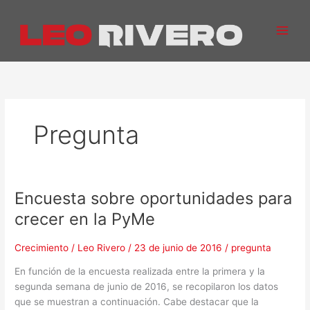
Ir
al
contenido
Pregunta
Encuesta sobre oportunidades para
Encuesta
sobre
crecer en la PyMe
oportunidades
para
Crecimiento
/
Leo Rivero
/
23 de junio de 2016
/
pregunta
crecer
en
En función de la encuesta realizada entre la primera y la
la
segunda semana de junio de 2016, se recopilaron los datos
PyMe
que se muestran a continuación. Cabe destacar que la