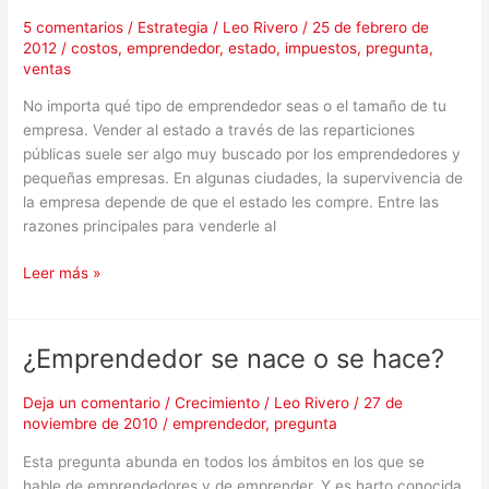
Ventajas,
5 comentarios
/
Estrategia
/
Leo Rivero
/
25 de febrero de
desventajas
2012
/
costos
,
emprendedor
,
estado
,
impuestos
,
pregunta
,
y
ventas
algunas
No importa qué tipo de emprendedor seas o el tamaño de tu
claves
empresa. Vender al estado a través de las reparticiones
públicas suele ser algo muy buscado por los emprendedores y
pequeñas empresas. En algunas ciudades, la supervivencia de
la empresa depende de que el estado les compre. Entre las
razones principales para venderle al
Leer más »
¿Emprendedor se nace o se hace?
¿Emprendedor
se
nace
Deja un comentario
/
Crecimiento
/
Leo Rivero
/
27 de
noviembre de 2010
/
emprendedor
,
pregunta
o
se
Esta pregunta abunda en todos los ámbitos en los que se
hace?
hable de emprendedores y de emprender. Y es harto conocida