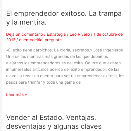
El emprendedor exitoso. La trampa
El
emprendedor
y la mentira.
exitoso.
La
Deja un comentario
/
Estrategia
/
Leo Rivero
/
1 de octubre de
trampa
2012
/
cuentodeltio
,
pregunta
y
«El éxito tiene carpichos. La gloria, secretos.» José Ingenieros
la
Una de las mentiras más grandes de las que debemos
mentira.
alejarnos los emprendedores es del éxito. Ocurre que existen
innumerables artículos acerca del éxito emprendedor, de las
claves a tener en cuenta para ser un emprendedor exitoso, los
pasos para triunfar y toda una gama de
Leer más »
Vender al Estado. Ventajas,
Vender
al
desventajas y algunas claves
Estado.