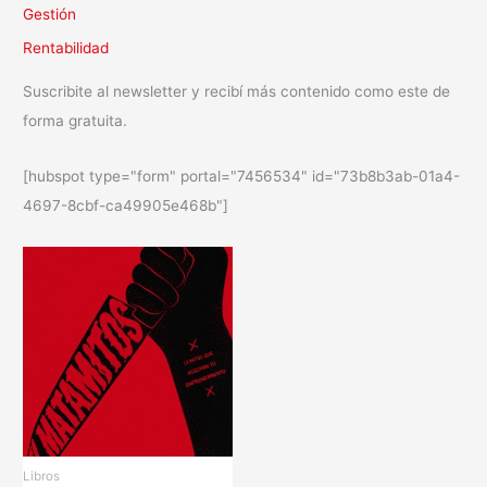
Gestión
Rentabilidad
Suscribite al newsletter y recibí más contenido como este de
forma gratuita.
[hubspot type="form" portal="7456534" id="73b8b3ab-01a4-
4697-8cbf-ca49905e468b"]
Libros