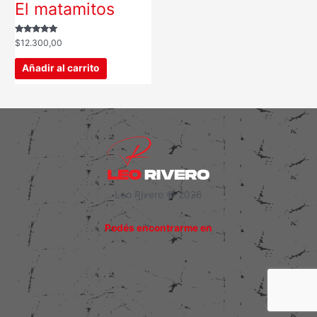
El matamitos
Valorado con
$
12.300,00
5.00
de 5
Añadir al carrito
Leo Rivero © 2026
Podés encontrarme en