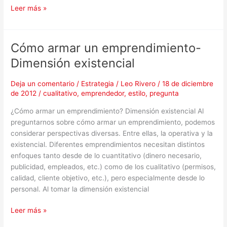
Leer más »
Cómo armar un emprendimiento-
Cómo
armar
Dimensión existencial
un
emprendimiento-
Deja un comentario
/
Estrategia
/
Leo Rivero
/
18 de diciembre
Dimensión
de 2012
/
cualitativo
,
emprendedor
,
estilo
,
pregunta
existencial
¿Cómo armar un emprendimiento? Dimensión existencial Al
preguntarnos sobre cómo armar un emprendimiento, podemos
considerar perspectivas diversas. Entre ellas, la operativa y la
existencial. Diferentes emprendimientos necesitan distintos
enfoques tanto desde de lo cuantitativo (dinero necesario,
publicidad, empleados, etc.) como de los cualitativo (permisos,
calidad, cliente objetivo, etc.), pero especialmente desde lo
personal. Al tomar la dimensión existencial
Leer más »