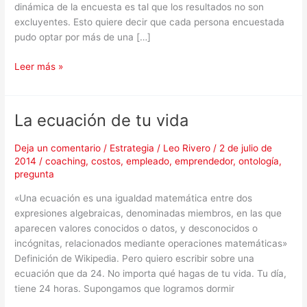
dinámica de la encuesta es tal que los resultados no son
excluyentes. Esto quiere decir que cada persona encuestada
pudo optar por más de una […]
Leer más »
La ecuación de tu vida
La
ecuación
de
Deja un comentario
/
Estrategia
/
Leo Rivero
/
2 de julio de
2014
/
coaching
,
costos
,
empleado
,
emprendedor
,
ontología
,
tu
pregunta
vida
«Una ecuación es una igualdad matemática entre dos
expresiones algebraicas, denominadas miembros, en las que
aparecen valores conocidos o datos, y desconocidos o
incógnitas, relacionados mediante operaciones matemáticas»
Definición de Wikipedia. Pero quiero escribir sobre una
ecuación que da 24. No importa qué hagas de tu vida. Tu día,
tiene 24 horas. Supongamos que logramos dormir